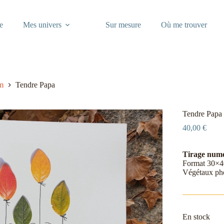
e
Mes univers
Sur mesure
Où me trouver
m
Tendre Papa
Tendre Papa
40,00
€
Tirage numér
Format 30×40
Végétaux pho
En stock