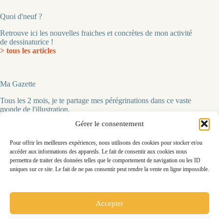
Quoi d'neuf ?
Retrouve ici les nouvelles fraiches et concrètes de mon activité
de dessinaturice !
> tous les articles
Ma Gazette
Tous les 2 mois, je te partage mes pérégrinations dans ce vaste
monde de l'illustration.
> pour t'inscrire
Gérer le consentement
Pour offrir les meilleures expériences, nous utilisons des cookies pour stocker et/ou
accéder aux informations des appareils. Le fait de consentir aux cookies nous
Me contacter
permettra de traiter des données telles que le comportement de navigation ou les ID
uniques sur ce site. Le fait de ne pas consentir peut rendre la vente en ligne impossible.
Chloé Penavaire-Simon
86240 Ligugé
tel 06 07 98 74 49‬
illustration@penasim.com
Accepter