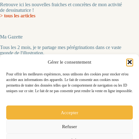
Retrouve ici les nouvelles fraiches et concrètes de mon activité
de dessinaturice !
> tous les articles
Ma Gazette
Tous les 2 mois, je te partage mes pérégrinations dans ce vaste
monde de l'illustration.
> pour t'inscrire
Gérer le consentement
Pour offrir les meilleures expériences, nous utilisons des cookies pour stocker et/ou
accéder aux informations des appareils. Le fait de consentir aux cookies nous
Me contacter
permettra de traiter des données telles que le comportement de navigation ou les ID
uniques sur ce site. Le fait de ne pas consentir peut rendre la vente en ligne impossible.
Chloé Penavaire-Simon
86240 Ligugé
tel 06 07 98 74 49‬
illustration@penasim.com
Accepter
Refuser
PenaSim © 2026.
Mentions légales
|
Politique de