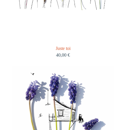
Juste toi
40,00
€