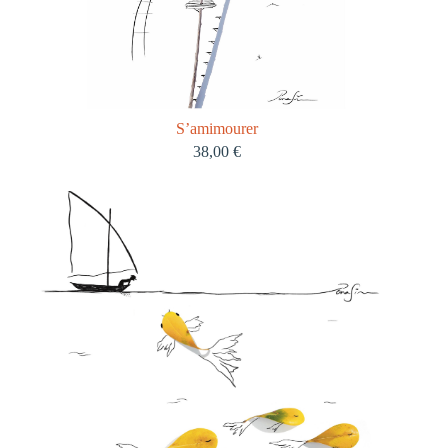
S’amimourer
38,00
€