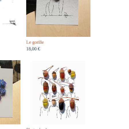
Le gorille
18,00
€