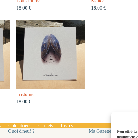
Loup Plume
Mâlice
18,00
€
18,00
€
Tristoune
18,00
€
s
Calendriers
Carnets
Livres
Quoi d'neuf ?
Ma Gazette
Pour offrir le
informations d