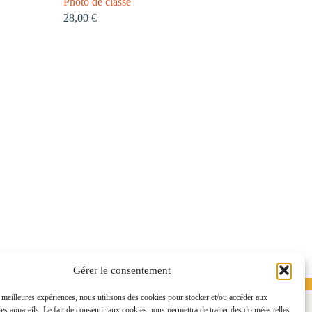
Photo de classe
28,00
€
Gérer le consentement
Me contacter
s meilleures expériences, nous utilisons des cookies pour stocker et/ou accéder aux
es appareils. Le fait de consentir aux cookies nous permettra de traiter des données telles