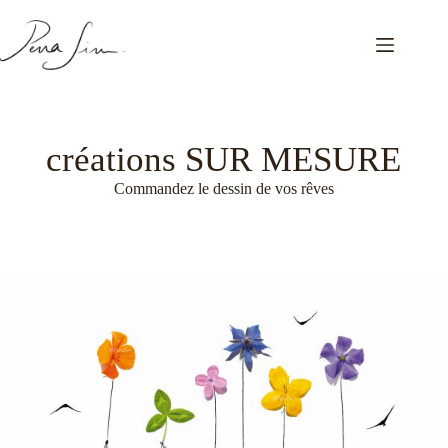
Passer
au
contenu
créations SUR MESURE
Commandez le dessin de vos rêves